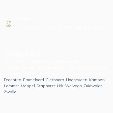
Adres:
Nieuwe Onnastraat 37, 8331 MA Steenwijk
Werkgebied
Wij zijn actief in Overijssel en Friesland voor
tuinontwerp, aanleg en onderhoud. Bekijk per plaats wat
wij voor je kunnen betekenen:
Drachten
,
Emmeloord
,
Giethoorn
,
Hoogeveen
,
Kampen
,
Lemmer
,
Meppel
,
Staphorst
,
Urk
,
Wolvega
,
Zuidwolde
,
Zwolle