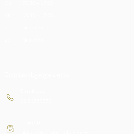
Do:
09:30 – 17:00
Vr:
09:30 – 17:00
Za:
Gesloten
Zo:
Gesloten
Contactgegevens
Telefoon:
06 54758778
E-mail:
sikkohoekstra@tiliahoveniers.nl