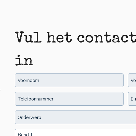
Vul het contac
in
Voornaam
Ac
(Vereist)
n
Telefoonnummer
Ema
(Vereist)
Onderwerp
Message
(Vereist)