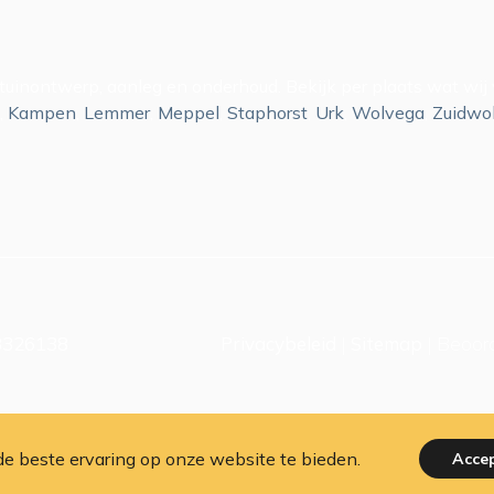
or tuinontwerp, aanleg en onderhoud. Bekijk per plaats wat wi
,
Kampen
,
Lemmer
,
Meppel
,
Staphorst
,
Urk
,
Wolvega
,
Zuidwo
58326138
Privacybeleid
|
Sitemap
|
Beoord
e beste ervaring op onze website te bieden.
Acce