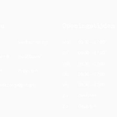
nu
Openingstijden
e
Sierbestrating
Ma:
09:30 – 17:00
Di:
09:30 – 17:00
en ik
Houtbouw
Wo:
09:30 – 17:00
n
Projecten
Do:
09:30 – 17:00
Vr:
09:30 – 17:00
verzorging
Contact
Za:
Gesloten
Zo:
Gesloten