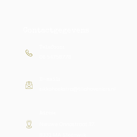
Contactgegevens
Telefoon:
06 54758778
E-mail:
sikkohoekstra@tiliahoveniers.nl
Adres:
Nieuwe Onnastraat 37,
8331 MA Steenwijk