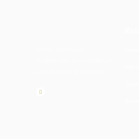
Me
Ontdek de eindeloze
Hom
mogelijkheden die wij bieden om
Wie b
jouw droomtuin te realiseren
Tuine
Boom