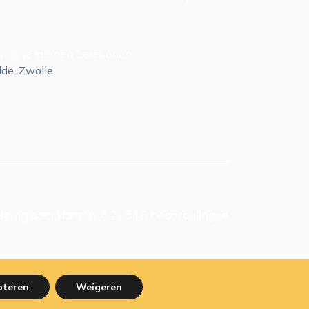
j voor je kunnen betekenen:
lde
,
Zwolle
eling
door klanten:
4,2
/
5
|
5
beoordelingen
pteren
Weigeren