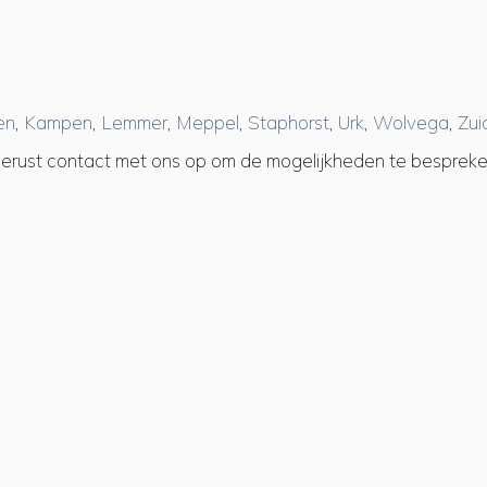
en
,
Kampen
,
Lemmer
,
Meppel
,
Staphorst
,
Urk
,
Wolvega
,
Zui
gerust contact met ons op om de mogelijkheden te besprek