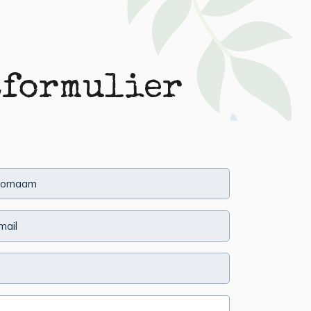
tformulier
hternaam
(Vereist)
il
(Vereist)