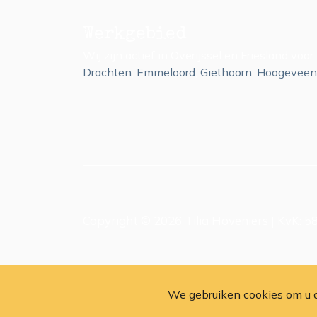
Werkgebied
Wij zijn actief in Overijssel en Friesland vo
Drachten
,
Emmeloord
,
Giethoorn
,
Hoogeveen
Copyright © 2026
Tilia Hoveniers
| KvK: 
We gebruiken cookies om u d